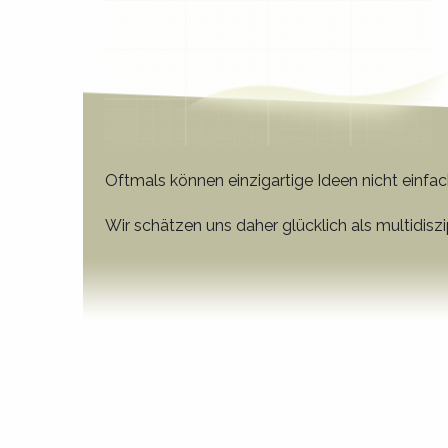
Oftmals können einzigartige Ideen nicht einf
Wir schätzen uns daher glücklich als multidis