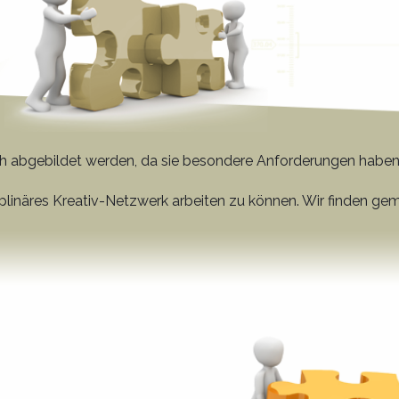
ach abgebildet werden, da sie besondere Anforderungen haben
ziplinäres Kreativ-Netzwerk arbeiten zu können. Wir finden g