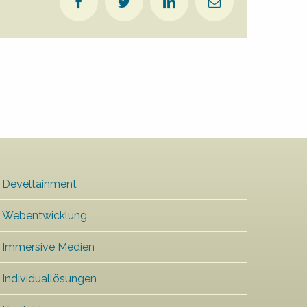
Facebook
Twitter
LinkedIn
E-
Mail
Develtainment
Webentwicklung
Immersive Medien
Individuallösungen