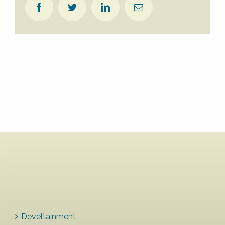
Facebook
Twitter
LinkedIn
E-
Mail
Develtainment