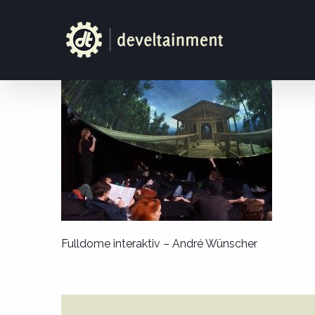
Zum
Inhalt
springen
Fulldome interaktiv – André Wünscher