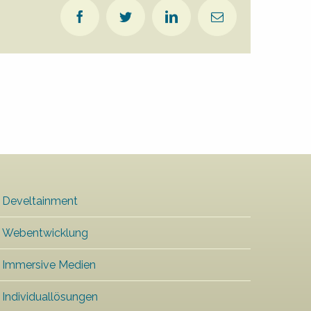
Facebook
Twitter
LinkedIn
E-
Mail
Develtainment
Webentwicklung
Immersive Medien
Individuallösungen