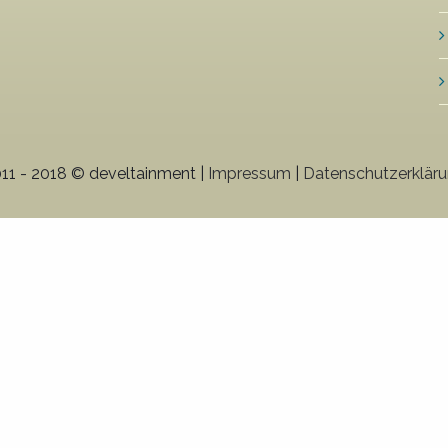
11 - 2018 © develtainment |
Impressum
|
Datenschutzerklär