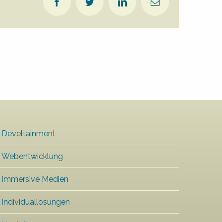
Facebook
Twitter
LinkedIn
E-
Mail
Develtainment
Webentwicklung
Immersive Medien
Individuallösungen